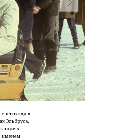
 снегохода в
ах Эльбруса,
станциях
е именем