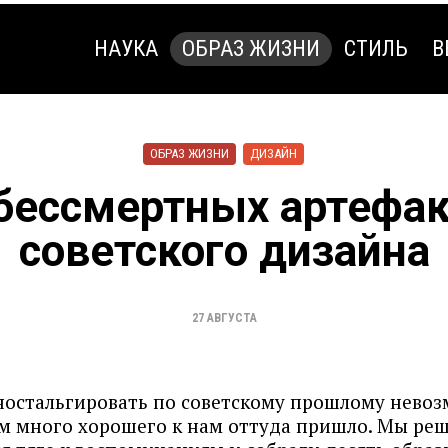
НАУКА
ОБРАЗ ЖИЗНИ
СТИЛЬ
В
НАУКА
ОБРАЗ ЖИЗНИ
СТИЛЬ
В
ОБРАЗ ЖИЗНИ
ДИЗАЙН
бессмертных артефа
советского дизайна
27 АВГУСТА
ностальгировать по советскому прошлому невоз
м много хорошего к нам оттуда пришло. Мы ре