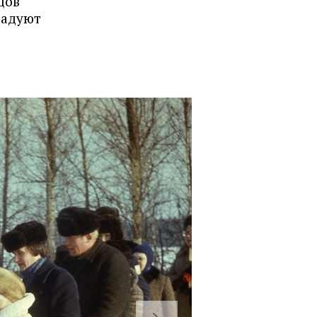
цов
радуют