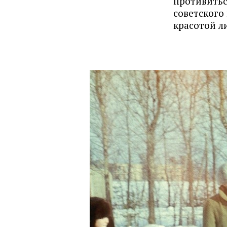
противитьс
советского
красотой л