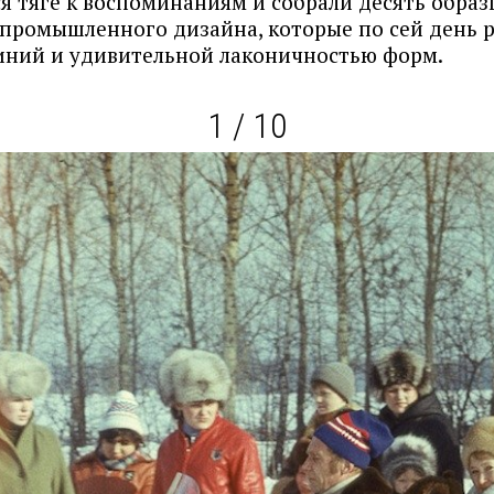
я тяге к воспоминаниям и собрали десять образ
 промышленного дизайна, которые по сей день 
иний и удивительной лаконичностью форм.
1 / 10