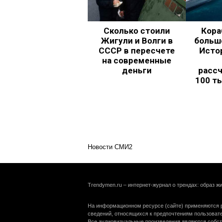
Сколько стоили
Кора
Жигули и Волги в
больш
СССР в пересчете
Исто
на современные
деньги
рассч
100 т
Новости СМИ2
Trendymen.ru – интернет-журнал о трендах: образ жи
На информационном ресурсе (сайте) применяются р
сведений, относящихся к предпочтениям пользоват
Все аудиовизуальные произведения являются собст