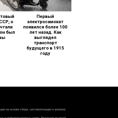
ьтовый
Первый
ССР, о
электросамокат
чтали
появился более 100
 он был
лет назад. Как
вы
выглядел
транспорт
будущего в 1915
году
ии на основе сбора, систематизации и анализа
ных и информационных целях. Редакция не несёт