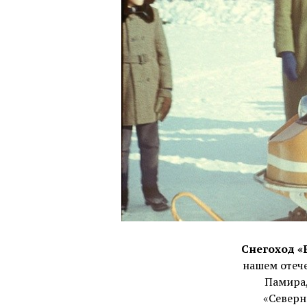
Снегоход «
нашем отече
Памира,
«Северн