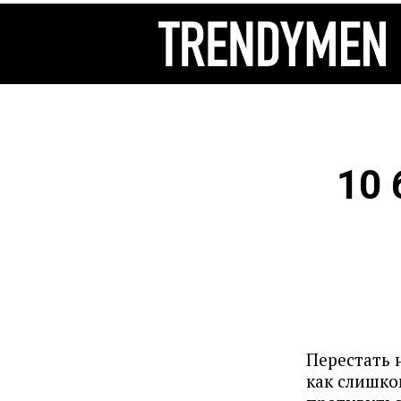
10 
Перестать 
как слишко