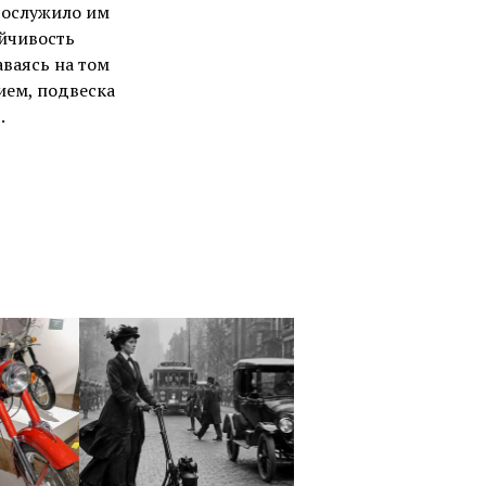
сослужило им
ойчивость
аваясь на том
ием, подвеска
.