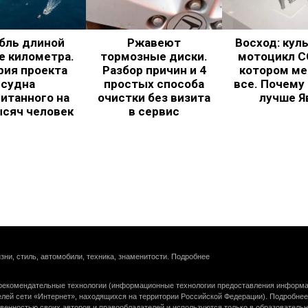
бль длиной
Ржавеют
Восход: кул
е километра.
тормозные диски.
мотоцикл С
рия проекта
Разбор причин и 4
котором ме
судна
простых способа
все. Почему
итанного на
очистки без визита
лучше Я
ысяч человек
в сервис
зни, стиль, автомобили, техника, знаменитости.
Подробнее
екомендательные технологии (информационные технологии предоставления информац
елей сети «Интернет», находящихся на территории Российской Федерации).
Подробнее
венностью своих авторов и правообладателей и используются только в образователь