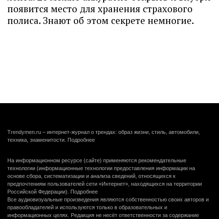
появится место для хранения страхового
полиса. Знают об этом секрете немногие.
Trendymen.ru – интернет-журнал о трендах: образ жизни, стиль, автомобили,
техника, знаменитости.
Подробнее
На информационном ресурсе (сайте) применяются рекомендательные
технологии (информационные технологии предоставления информации на
основе сбора, систематизации и анализа сведений, относящихся к
предпочтениям пользователей сети «Интернет», находящихся на территории
Российской Федерации).
Подробнее
Все аудиовизуальные произведения являются собственностью своих авторов и
правообладателей и используются только в образовательных и
информационных целях. Редакция не несёт ответственности за содержание