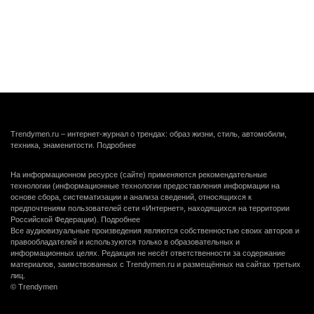
Trendymen.ru – интернет-журнал о трендах: образ жизни, стиль, автомобили,
техника, знаменитости.
Подробнее
На информационном ресурсе (сайте) применяются рекомендательные
технологии (информационные технологии предоставления информации на
основе сбора, систематизации и анализа сведений, относящихся к
предпочтениям пользователей сети «Интернет», находящихся на территории
Российской Федерации).
Подробнее
Все аудиовизуальные произведения являются собственностью своих авторов и
правообладателей и используются только в образовательных и
информационных целях. Редакция не несёт ответственности за содержание
материалов, заимствованных с Trendymen.ru и размещённых на сайтах третьих
лиц.
© Trendymen