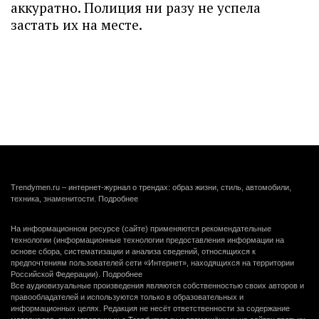
аккуратно. Полиция ни разу не успела
застать их на месте.
Trendymen.ru – интернет-журнал о трендах: образ жизни, стиль, автомобили,
техника, знаменитости.
Подробнее
На информационном ресурсе (сайте) применяются рекомендательные
технологии (информационные технологии предоставления информации на
основе сбора, систематизации и анализа сведений, относящихся к
предпочтениям пользователей сети «Интернет», находящихся на территории
Российской Федерации).
Подробнее
Все аудиовизуальные произведения являются собственностью своих авторов и
правообладателей и используются только в образовательных и
информационных целях. Редакция не несёт ответственности за содержание