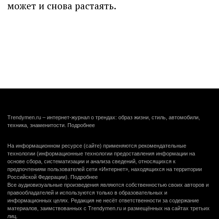
может и снова растаять.
Trendymen.ru – интернет-журнал о трендах: образ жизни, стиль, автомобили,
техника, знаменитости.
Подробнее
На информационном ресурсе (сайте) применяются рекомендательные
технологии (информационные технологии предоставления информации на
основе сбора, систематизации и анализа сведений, относящихся к
предпочтениям пользователей сети «Интернет», находящихся на территории
Российской Федерации).
Подробнее
Все аудиовизуальные произведения являются собственностью своих авторов и
правообладателей и используются только в образовательных и
информационных целях. Редакция не несёт ответственности за содержание
материалов, заимствованных с Trendymen.ru и размещённых на сайтах третьих
лиц.