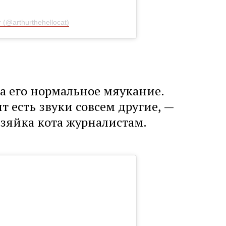
 (@arthurthehellocat)
на его нормальное мяукание.
т есть звуки совсем другие, —
озяйка кота журналистам.