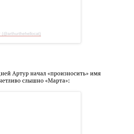
 (@arthurthehellocat)
 дней Артур начал «произносить» имя
тчетливо слышно «Марта»: