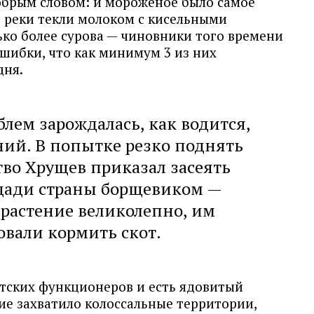
брым словом: и мороженое было самое
и реки текли молоком с кисельными
ько более сурова — чиновники того времени
шибки, что как минимум 3 из них
дня.
блем зарождалась, как водится,
ний. В попытке резко поднять
тво Хрущев приказал засеять
щади страны борщевиком —
растение великолепно, им
вали кормить скот.
етских функционеров и есть ядовитый
ие захватило колоссальные территории,