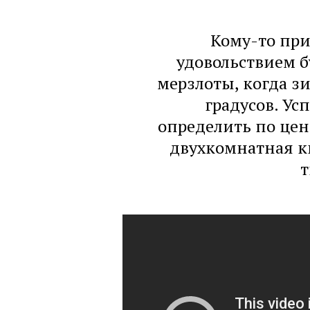
Кому-то при
удовольствием б
мерзлоты, когда з
градусов. У
определить по цен
двухкомнатная кв
т