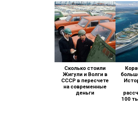
Сколько стоили
Кора
Жигули и Волги в
больш
СССР в пересчете
Исто
на современные
деньги
рассч
100 т