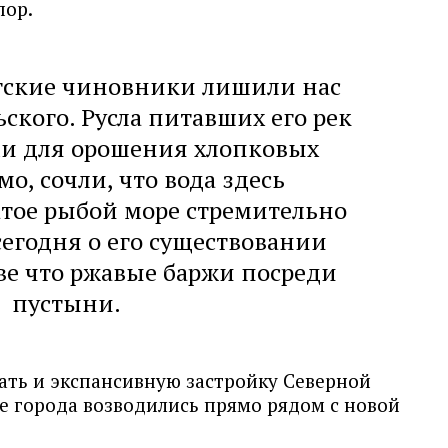
пор.
етские чиновники лишили нас
ьского. Русла питавших его рек
ми для орошения хлопковых
о, сочли, что вода здесь
атое рыбой море стремительно
сегодня о его существовании
е что ржавые баржи посреди
пустыни.
ть и экспансивную застройку Северной
е города возводились прямо рядом с новой