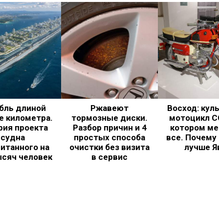
бль длиной
Ржавеют
Восход: кул
е километра.
тормозные диски.
мотоцикл С
рия проекта
Разбор причин и 4
котором ме
судна
простых способа
все. Почему
итанного на
очистки без визита
лучше Я
ысяч человек
в сервис