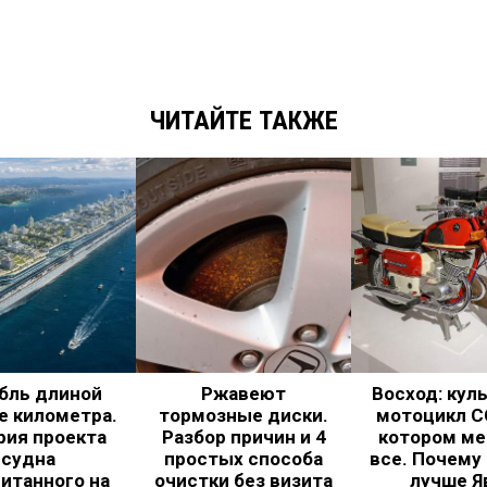
ЧИТАЙТЕ ТАКЖЕ
бль длиной
Ржавеют
Восход: кул
е километра.
тормозные диски.
мотоцикл С
рия проекта
Разбор причин и 4
котором ме
судна
простых способа
все. Почему
итанного на
очистки без визита
лучше Я