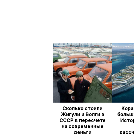
Сколько стоили
Кора
Жигули и Волги в
больш
СССР в пересчете
Исто
на современные
деньги
рассч