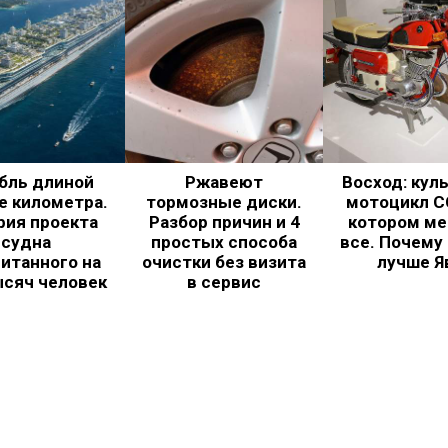
бль длиной
Ржавеют
Восход: кул
е километра.
тормозные диски.
мотоцикл С
рия проекта
Разбор причин и 4
котором ме
судна
простых способа
все. Почему
итанного на
очистки без визита
лучше Я
ысяч человек
в сервис