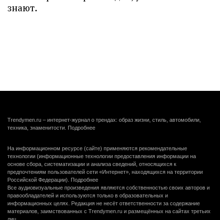
знают.
Trendymen.ru – интернет-журнал о трендах: образ жизни, стиль, автомобили,
техника, знаменитости.
Подробнее
На информационном ресурсе (сайте) применяются рекомендательные
технологии (информационные технологии предоставления информации на
основе сбора, систематизации и анализа сведений, относящихся к
предпочтениям пользователей сети «Интернет», находящихся на территории
Российской Федерации).
Подробнее
Все аудиовизуальные произведения являются собственностью своих авторов и
правообладателей и используются только в образовательных и
информационных целях. Редакция не несёт ответственности за содержание
материалов, заимствованных с Trendymen.ru и размещённых на сайтах третьих
лиц.