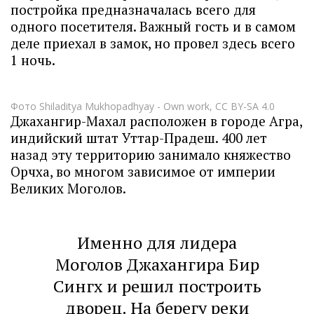
постройка предназначалась всего для
одного посетителя. Важный гость и в самом
деле приехал в замок, но провел здесь всего
1 ночь.
Фото
Shiladitya Mukhopadhyay
-
Own work
,
CC BY-SA 4.0
Джахангир-Махал расположен в городе Агра,
индийский штат Уттар-Прадеш. 400 лет
назад эту территорию занимало княжество
Орчха, во многом зависимое от империи
Великих Моголов.
Именно для лидера
Моголов Джахангира Бир
Сингх и решил построить
дворец. На берегу реки