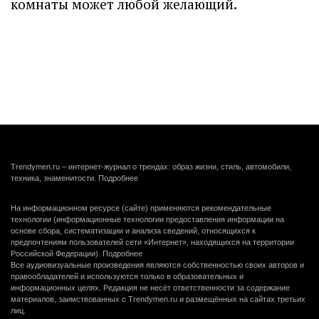
комнаты может любой желающий.
Trendymen.ru – интернет-журнал о трендах: образ жизни, стиль, автомобили,
техника, знаменитости.
Подробнее
На информационном ресурсе (сайте) применяются рекомендательные
технологии (информационные технологии предоставления информации на
основе сбора, систематизации и анализа сведений, относящихся к
предпочтениям пользователей сети «Интернет», находящихся на территории
Российской Федерации).
Подробнее
Все аудиовизуальные произведения являются собственностью своих авторов и
правообладателей и используются только в образовательных и
информационных целях. Редакция не несёт ответственности за содержание
материалов, заимствованных с Trendymen.ru и размещённых на сайтах третьих
лиц.