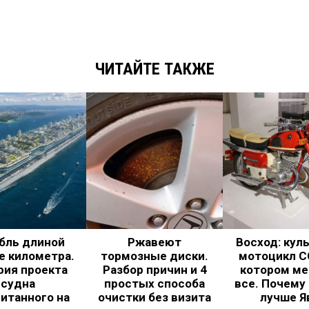
ЧИТАЙТЕ ТАКЖЕ
бль длиной
Ржавеют
Восход: кул
е километра.
тормозные диски.
мотоцикл С
рия проекта
Разбор причин и 4
котором ме
судна
простых способа
все. Почему
итанного на
очистки без визита
лучше Я