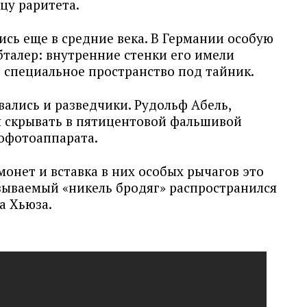
цу раритета.
сь еще в средние века. В Германии особую
бталер: внутренние стенки его имели
и специальное пространство под тайник.
ались и разведчики. Рудольф Абель,
я скрывать в пятицентовой фальшивой
рофотоаппарата.
онет и вставка в них особых рычагов это
азываемый «никель бродяг» распространился
а Хьюза.