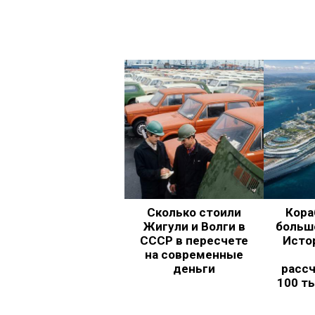
Сколько стоили
Кора
Жигули и Волги в
больш
СССР в пересчете
Исто
на современные
деньги
рассч
100 т