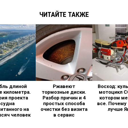
ЧИТАЙТЕ ТАКЖЕ
бль длиной
Ржавеют
Восход: кул
е километра.
тормозные диски.
мотоцикл С
рия проекта
Разбор причин и 4
котором ме
судна
простых способа
все. Почему
итанного на
очистки без визита
лучше Я
ысяч человек
в сервис