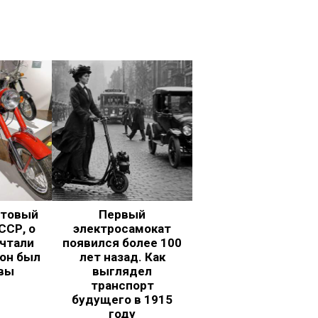
ьтовый
Первый
ССР, о
электросамокат
чтали
появился более 100
 он был
лет назад. Как
вы
выглядел
транспорт
будущего в 1915
году