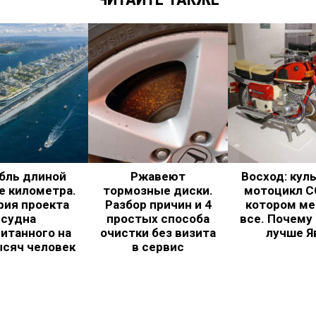
бль длиной
Ржавеют
Восход: кул
е километра.
тормозные диски.
мотоцикл С
рия проекта
Разбор причин и 4
котором ме
судна
простых способа
все. Почему
итанного на
очистки без визита
лучше Я
ысяч человек
в сервис