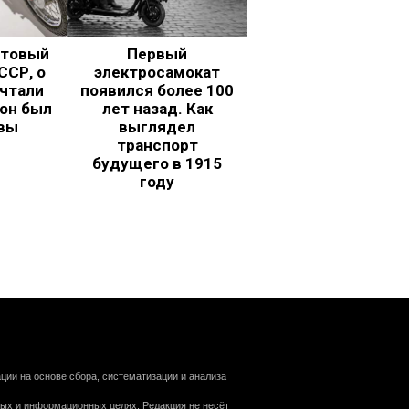
ьтовый
Первый
ССР, о
электросамокат
чтали
появился более 100
 он был
лет назад. Как
вы
выглядел
транспорт
будущего в 1915
году
ии на основе сбора, систематизации и анализа
ных и информационных целях. Редакция не несёт