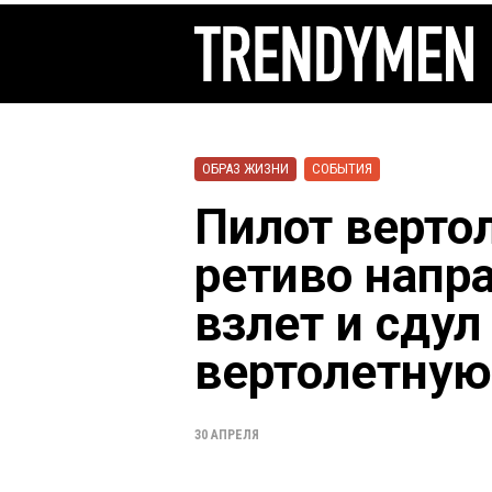
ОБРАЗ ЖИЗНИ
СОБЫТИЯ
Пилот верто
ретиво напр
взлет и сдул
вертолетну
30 АПРЕЛЯ