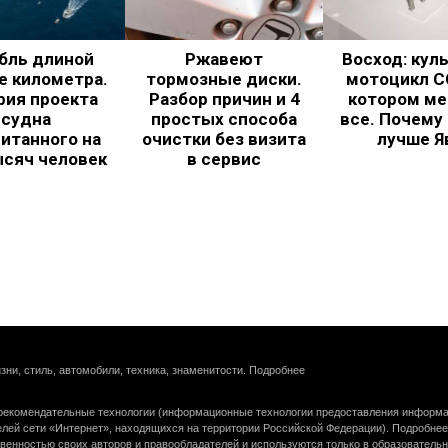
бль длиной
Ржавеют
Восход: кул
е километра.
тормозные диски.
мотоцикл С
рия проекта
Разбор причин и 4
котором ме
судна
простых способа
все. Почему
итанного на
очистки без визита
лучше Я
ысяч человек
в сервис
зни, стиль, автомобили, техника, знаменитости.
Подробнее
екомендательные технологии (информационные технологии предоставления информац
елей сети «Интернет», находящихся на территории Российской Федерации).
Подробнее
венностью своих авторов и правообладателей и используются только в образователь