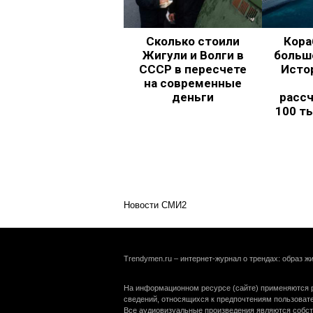
Сколько стоили
Кора
Жигули и Волги в
больш
СССР в пересчете
Исто
на современные
деньги
рассч
100 т
Новости СМИ2
Trendymen.ru – интернет-журнал о трендах: образ жи
На информационном ресурсе (сайте) применяются р
сведений, относящихся к предпочтениям пользоват
Все аудиовизуальные произведения являются собст