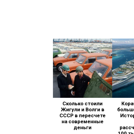
Сколько стоили
Кора
Жигули и Волги в
больш
СССР в пересчете
Исто
на современные
деньги
рассч
100 т