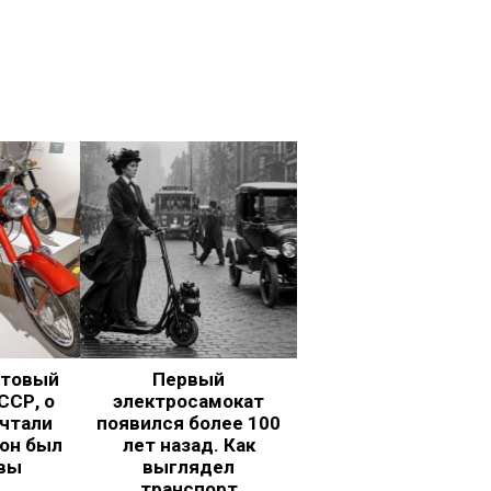
ьтовый
Первый
ССР, о
электросамокат
чтали
появился более 100
 он был
лет назад. Как
вы
выглядел
транспорт