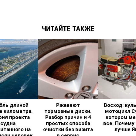
ЧИТАЙТЕ ТАКЖЕ
бль длиной
Ржавеют
Восход: кул
е километра.
тормозные диски.
мотоцикл С
рия проекта
Разбор причин и 4
котором ме
судна
простых способа
все. Почему
итанного на
очистки без визита
лучше Я
ысяч человек
в сервис