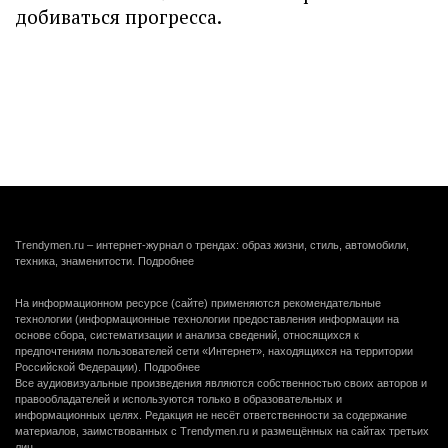
добиваться прогресса.
Trendymen.ru – интернет-журнал о трендах: образ жизни, стиль, автомобили,
техника, знаменитости.
Подробнее
На информационном ресурсе (сайте) применяются рекомендательные
технологии (информационные технологии предоставления информации на
основе сбора, систематизации и анализа сведений, относящихся к
предпочтениям пользователей сети «Интернет», находящихся на территории
Российской Федерации).
Подробнее
Все аудиовизуальные произведения являются собственностью своих авторов и
правообладателей и используются только в образовательных и
информационных целях. Редакция не несёт ответственности за содержание
материалов, заимствованных с Trendymen.ru и размещённых на сайтах третьих
лиц.