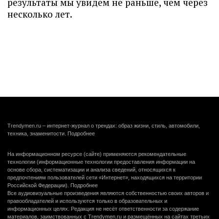
результаты мы увидем не раньше, чем через
несколько лет.
Trendymen.ru – интернет-журнал о трендах: образ жизни, стиль, автомобили,
техника, знаменитости.
Подробнее
На информационном ресурсе (сайте) применяются рекомендательные
технологии (информационные технологии предоставления информации на
основе сбора, систематизации и анализа сведений, относящихся к
предпочтениям пользователей сети «Интернет», находящихся на территории
Российской Федерации).
Подробнее
Все аудиовизуальные произведения являются собственностью своих авторов и
правообладателей и используются только в образовательных и
информационных целях. Редакция не несёт ответственности за содержание
материалов, заимствованных с Trendymen.ru и размещённых на сайтах третьих