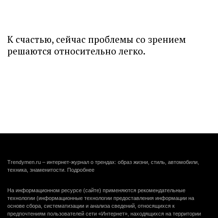
К счастью, сейчас проблемы со зрением
решаются относительно легко.
Trendymen.ru – интернет-журнал о трендах: образ жизни, стиль, автомобили,
техника, знаменитости.
Подробнее
На информационном ресурсе (сайте) применяются рекомендательные
технологии (информационные технологии предоставления информации на
основе сбора, систематизации и анализа сведений, относящихся к
предпочтениям пользователей сети «Интернет», находящихся на территории