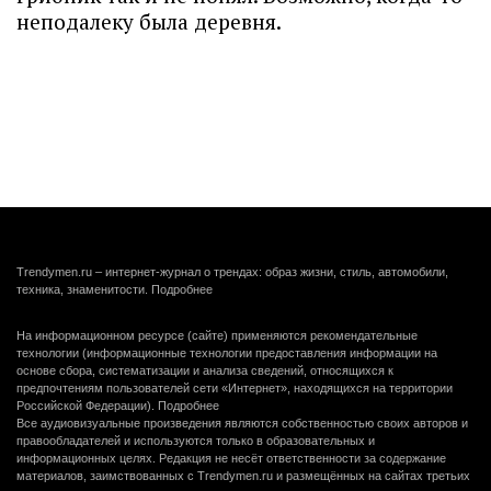
неподалеку была деревня.
Trendymen.ru – интернет-журнал о трендах: образ жизни, стиль, автомобили,
техника, знаменитости.
Подробнее
На информационном ресурсе (сайте) применяются рекомендательные
технологии (информационные технологии предоставления информации на
основе сбора, систематизации и анализа сведений, относящихся к
предпочтениям пользователей сети «Интернет», находящихся на территории
Российской Федерации).
Подробнее
Все аудиовизуальные произведения являются собственностью своих авторов и
правообладателей и используются только в образовательных и
информационных целях. Редакция не несёт ответственности за содержание
материалов, заимствованных с Trendymen.ru и размещённых на сайтах третьих