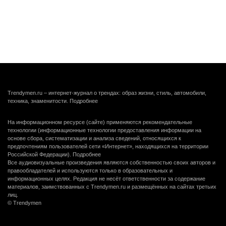
Trendymen.ru – интернет-журнал о трендах: образ жизни, стиль, автомобили,
техника, знаменитости.
Подробнее
На информационном ресурсе (сайте) применяются рекомендательные
технологии (информационные технологии предоставления информации на
основе сбора, систематизации и анализа сведений, относящихся к
предпочтениям пользователей сети «Интернет», находящихся на территории
Российской Федерации).
Подробнее
Все аудиовизуальные произведения являются собственностью своих авторов и
правообладателей и используются только в образовательных и
информационных целях. Редакция не несёт ответственности за содержание
материалов, заимствованных с Trendymen.ru и размещённых на сайтах третьих
лиц.
© Trendymen