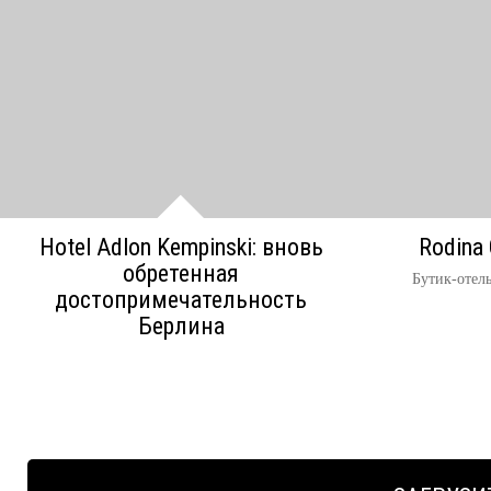
Hotel Adlon Kempinski: вновь
Rodina 
обретенная
Бутик-отел
достопримечательность
Берлина