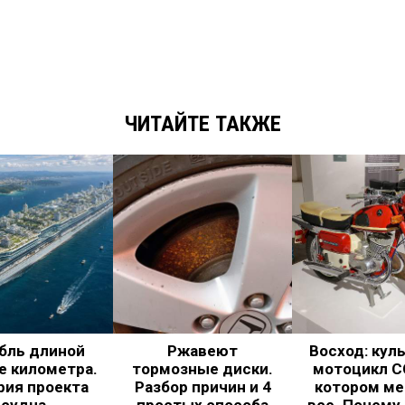
ЧИТАЙТЕ ТАКЖЕ
бль длиной
Ржавеют
Восход: кул
е километра.
тормозные диски.
мотоцикл С
рия проекта
Разбор причин и 4
котором ме