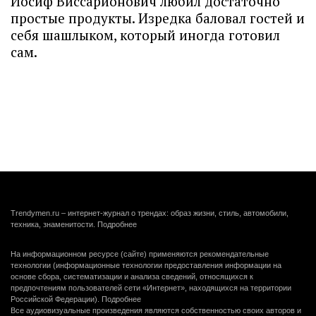
Иосиф Виссарионович любил достаточно
простые продукты. Изредка баловал гостей и
себя шашлыком, который иногда готовил
сам.
Trendymen.ru – интернет-журнал о трендах: образ жизни, стиль, автомобили,
техника, знаменитости.
Подробнее
На информационном ресурсе (сайте) применяются рекомендательные
технологии (информационные технологии предоставления информации на
основе сбора, систематизации и анализа сведений, относящихся к
предпочтениям пользователей сети «Интернет», находящихся на территории
Российской Федерации).
Подробнее
Все аудиовизуальные произведения являются собственностью своих авторов и