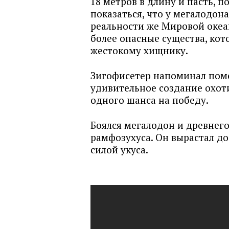
18 метров в длину и пасть, 
показаться, что у мегалодон
реальности же Мировой океа
более опасные существа, кот
жестокому хищнику.
Зигофисетер напоминал поме
удивительное создание охоти
одного шанса на победу.
Боялся мегалодон и древнего
рамфозухуса. Он вырастал до
силой укуса.