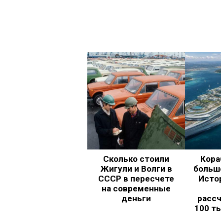
Сколько стоили
Кора
Жигули и Волги в
больш
СССР в пересчете
Исто
на современные
деньги
рассч
100 т