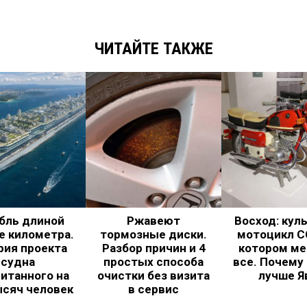
ЧИТАЙТЕ ТАКЖЕ
бль длиной
Ржавеют
Восход: кул
е километра.
тормозные диски.
мотоцикл С
рия проекта
Разбор причин и 4
котором ме
судна
простых способа
все. Почему
итанного на
очистки без визита
лучше Я
ысяч человек
в сервис