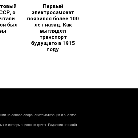
ьтовый
Первый
ССР, о
электросамокат
чтали
появился более 100
 он был
лет назад. Как
вы
выглядел
транспорт
будущего в 1915
году
ии на основе сбора, систематизации и анализа
ных и информационных целях. Редакция не несёт