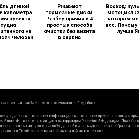
бль длиной
Ржавеют
Восход: кул
е километра.
тормозные диски.
мотоцикл С
рия проекта
Разбор причин и 4
котором ме
судна
простых способа
все. Почему
итанного на
очистки без визита
лучше Я
ысяч человек
в сервис
зни, стиль, автомобили, техника, знаменитости.
Подробнее
екомендательные технологии (информационные технологии предоставления информац
елей сети «Интернет», находящихся на территории Российской Федерации).
Подробнее
венностью своих авторов и правообладателей и используются только в образователь
вованных с Trendymen.ru и размещённых на сайтах третьих лиц.