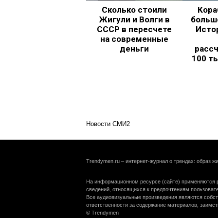
Сколько стоили
Кора
Жигули и Волги в
больш
СССР в пересчете
Исто
на современные
деньги
рассч
100 т
Новости СМИ2
Trendymen.ru – интернет-журнал о трендах: образ жи
На информационном ресурсе (сайте) применяются р
сведений, относящихся к предпочтениям пользоват
Все аудиовизуальные произведения являются собст
ответственности за содержание материалов, заимст
© Trendymen