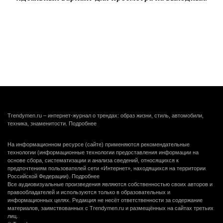
Trendymen.ru – интернет-журнал о трендах: образ жизни, стиль, автомобили,
техника, знаменитости.
Подробнее
На информационном ресурсе (сайте) применяются рекомендательные
технологии (информационные технологии предоставления информации на
основе сбора, систематизации и анализа сведений, относящихся к
предпочтениям пользователей сети «Интернет», находящихся на территории
Российской Федерации).
Подробнее
Все аудиовизуальные произведения являются собственностью своих авторов и
правообладателей и используются только в образовательных и
информационных целях. Редакция не несёт ответственности за содержание
материалов, заимствованных с Trendymen.ru и размещённых на сайтах третьих
лиц.