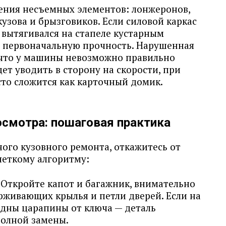
ения несъемных элементов: лонжеронов,
кузова и брызговиков. Если силовой каркас
вытягивался на стапеле кустарным
ю первоначальную прочность. Нарушенная
 что у машины невозможно правильно
дет уводить в сторону на скорости, при
сто сложится как карточный домик.
осмотра: пошаговая практика
ого кузовного ремонта, откажитесь от
 четкому алгоритму:
 Откройте капот и багажник, внимательно
рживающих крылья и петли дверей. Если на
идны царапины от ключа — деталь
полной замены.