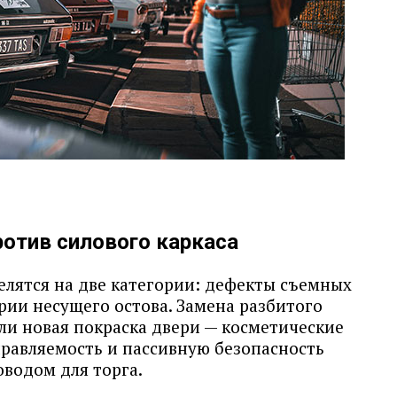
отив силового каркаса
елятся на две категории: дефекты съемных
рии несущего остова. Замена разбитого
ли новая покраска двери — косметические
правляемость и пассивную безопасность
оводом для торга.