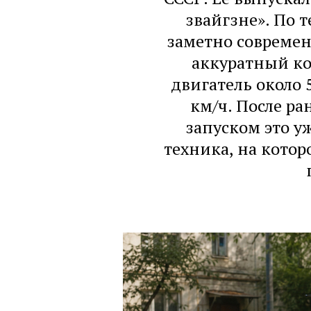
звайгзне». По 
заметно современ
аккуратный ко
двигатель около 5
км/ч. После р
запуском это у
техника, на кото