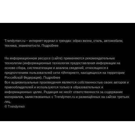
Trendymen.ru – интернет-журнал о трендах: образ жизни, стиль, автомобили,
техника, знаменитости.
Подробнее
На информационном ресурсе (сайте) применяются рекомендательные
технологии (информационные технологии предоставления информации на
основе сбора, систематизации и анализа сведений, относящихся к
предпочтениям пользователей сети «Интернет», находящихся на территории
Российской Федерации).
Подробнее
Все аудиовизуальные произведения являются собственностью своих авторов и
правообладателей и используются только в образовательных и
информационных целях. Редакция не несёт ответственности за содержание
материалов, заимствованных с Trendymen.ru и размещённых на сайтах третьих
лиц.
© Trendymen