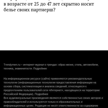
в возрасте от 25 до 47 лет скрытно носит
белье своих партнерш?
Trendymen.ru – интернет-журнал о трендах: образ жизни, стиль, автомобили,
техника, знаменитости.
Подробнее
На информационном ресурсе (сайте) применяются рекомендательные
технологии (информационные технологии предоставления информации на
основе сбора, систематизации и анализа сведений, относящихся к
предпочтениям пользователей сети «Интернет», находящихся на территории
Российской Федерации).
Подробнее
Все аудиовизуальные произведения являются собственностью своих авторов и
правообладателей и используются только в образовательных и
информационных целях. Редакция не несёт ответственности за содержание