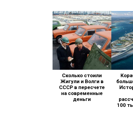
Сколько стоили
Кора
Жигули и Волги в
больш
СССР в пересчете
Исто
на современные
деньги
рассч
100 т