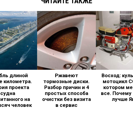
ЧИТАЙТЕ ТАКЖЕ
бль длиной
Ржавеют
Восход: кул
е километра.
тормозные диски.
мотоцикл С
рия проекта
Разбор причин и 4
котором ме
судна
простых способа
все. Почему
итанного на
очистки без визита
лучше Я
ысяч человек
в сервис