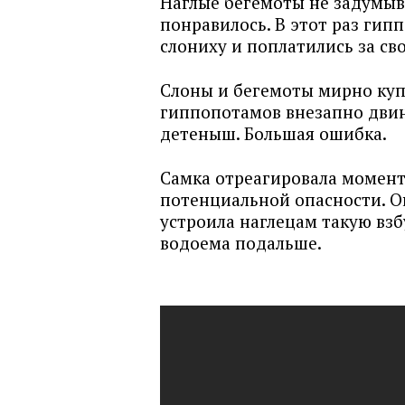
Наглые бегемоты не задумыва
понравилось. В этот раз гип
слониху и поплатились за св
Слоны и бегемоты мирно купа
гиппопотамов внезапно двину
детеныш. Большая ошибка.
Самка отреагировала момент
потенциальной опасности. О
устроила наглецам такую взб
водоема подальше.