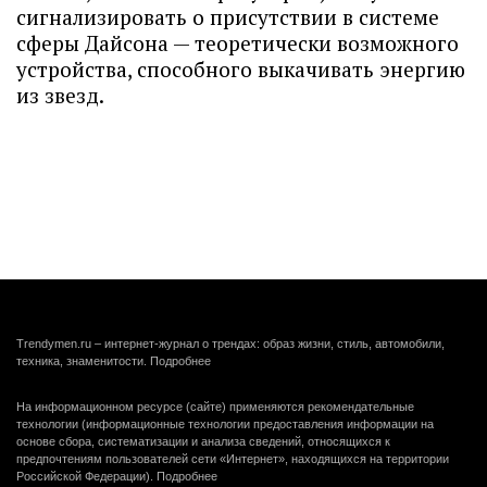
сигнализировать о присутствии в системе
сферы Дайсона — теоретически возможного
устройства, способного выкачивать энергию
из звезд.
Trendymen.ru – интернет-журнал о трендах: образ жизни, стиль, автомобили,
техника, знаменитости.
Подробнее
На информационном ресурсе (сайте) применяются рекомендательные
технологии (информационные технологии предоставления информации на
основе сбора, систематизации и анализа сведений, относящихся к
предпочтениям пользователей сети «Интернет», находящихся на территории
Российской Федерации).
Подробнее