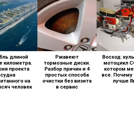
бль длиной
Ржавеют
Восход: кул
е километра.
тормозные диски.
мотоцикл С
рия проекта
Разбор причин и 4
котором ме
судна
простых способа
все. Почему
итанного на
очистки без визита
лучше Я
ысяч человек
в сервис