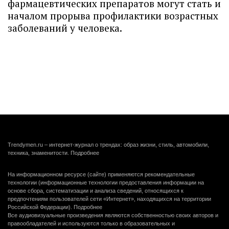
фармацевтических препаратов могут стать и
началом прорыва профилактики возрастных
заболеваний у человека.
Trendymen.ru – интернет-журнал о трендах: образ жизни, стиль, автомобили,
техника, знаменитости.
Подробнее
На информационном ресурсе (сайте) применяются рекомендательные
технологии (информационные технологии предоставления информации на
основе сбора, систематизации и анализа сведений, относящихся к
предпочтениям пользователей сети «Интернет», находящихся на территории
Российской Федерации).
Подробнее
Все аудиовизуальные произведения являются собственностью своих авторов и
правообладателей и используются только в образовательных и