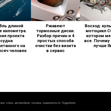
бль длиной
Ржавеют
Восход: кул
е километра.
тормозные диски.
мотоцикл С
рия проекта
Разбор причин и 4
котором ме
судна
простых способа
все. Почему
итанного на
очистки без визита
лучше Я
ысяч человек
в сервис
зни, стиль, автомобили, техника, знаменитости.
Подробнее