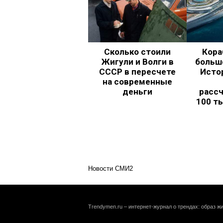
Сколько стоили
Кора
Жигули и Волги в
больш
СССР в пересчете
Исто
на современные
деньги
рассч
100 т
Новости СМИ2
Trendymen.ru – интернет-журнал о трендах: образ жи