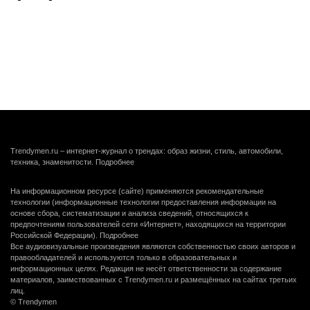
Trendymen.ru – интернет-журнал о трендах: образ жизни, стиль, автомобили,
техника, знаменитости.
Подробнее
На информационном ресурсе (сайте) применяются рекомендательные
технологии (информационные технологии предоставления информации на
основе сбора, систематизации и анализа сведений, относящихся к
предпочтениям пользователей сети «Интернет», находящихся на территории
Российской Федерации).
Подробнее
Все аудиовизуальные произведения являются собственностью своих авторов и
правообладателей и используются только в образовательных и
информационных целях. Редакция не несёт ответственности за содержание
материалов, заимствованных с Trendymen.ru и размещённых на сайтах третьих
лиц.
© Trendymen