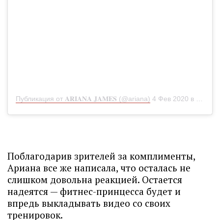
Публикация от 𝐀𝐑𝐈𝐀𝐍𝐀 𝐉𝐀𝐌𝐄𝐒 (@ariana)
4 Фев 2020 в 3:58 PST
Поблагодарив зрителей за комплименты,
Ариана все же написала, что осталась не
слишком довольна реакцией. Остается
надеятся — фитнес-принцесса будет и
впредь выкладывать видео со своих
тренировок.