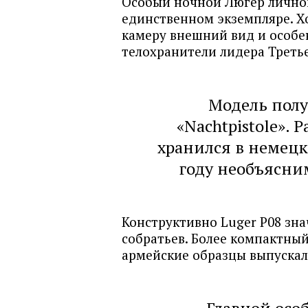
Особый ночной Люгер личной
единственном экземпляре. Х
камеру внешний вид и особе
телохранители лидера Третье
Модель полу
«Nachtpistole».
хранился в немецк
году необъясни
Конструктивно Luger P08 зна
собратьев. Более компактный,
армейские образцы выпускал