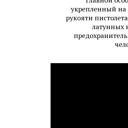
Главной осо
укрепленный на 
рукояти пистолета
латунных н
предохранитель,
чел