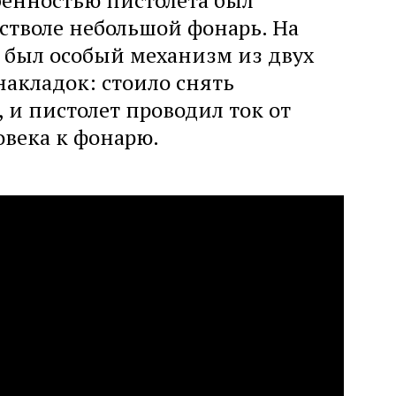
бенностью пистолета был
стволе небольшой фонарь. На
 был особый механизм из двух
акладок: стоило снять
 и пистолет проводил ток от
овека к фонарю.