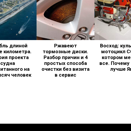
бль длиной
Ржавеют
Восход: кул
е километра.
тормозные диски.
мотоцикл С
рия проекта
Разбор причин и 4
котором ме
судна
простых способа
все. Почему
итанного на
очистки без визита
лучше Я
ысяч человек
в сервис