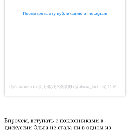
Посмотреть эту публикацию в Instagram
Публикация от O͙L͙E͙S͙I͙A͙ F͙A͙S͙H͙I͙O͙N͙ (@olesia_fashion)
11 Май 2020 в 2:36 PDT
Впрочем, вступать с поклонниками в
дискуссии Ольга не стала ни в одном из