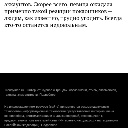
аккаунтов. Скорее всего, певица ожидала
примерно такой реакции поклонников —
людям, как известно, трудно угодить. Всегда
кто-то останется недовольным.
Trendymen.ru – интернет-журнал о трендах: образ жизни, стиль, автомобили,
техника, знаменитости.
Подробнее
На информационном ресурсе (сайте) применяются рекомендательные
технологии (информационные технологии предоставления информации на
основе сбора, систематизации и анализа сведений, относящихся к
предпочтениям пользователей сети «Интернет», находящихся на территории
Российской Федерации).
Подробнее