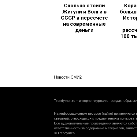
Сколько стоили
Кора
Жигули и Волги в
больш
СССР в пересчете
Исто
на современные
деньги
рассч
100 т
Новости СМИ2
Trendymen.ru – интернет-журнал о трендах: образ жи
На информационном ресурсе (сайте) применяются р
сведений, относящихся к предпочтениям пользоват
Все аудиовизуальные произведения являются собст
ответственности за содержание материалов, заимст
© Trendymen