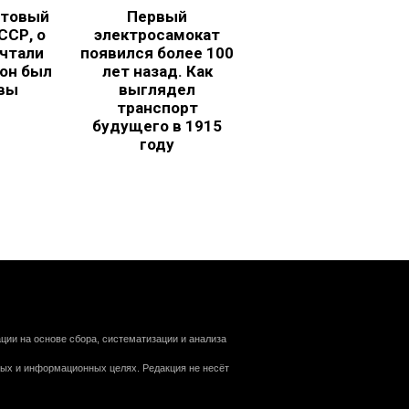
ьтовый
Первый
ССР, о
электросамокат
чтали
появился более 100
 он был
лет назад. Как
вы
выглядел
транспорт
будущего в 1915
году
ии на основе сбора, систематизации и анализа
ных и информационных целях. Редакция не несёт