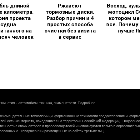
бль длиной
Ржавеют
Восход: кул
е километра.
тормозные диски.
мотоцикл С
рия проекта
Разбор причин и 4
котором ме
судна
простых способа
все. Почему
итанного на
очистки без визита
лучше Я
ысяч человек
в сервис
зни, стиль, автомобили, техника, знаменитости.
Подробнее
екомендательные технологии (информационные технологии предоставления информац
елей сети «Интернет», находящихся на территории Российской Федерации).
Подробнее
венностью своих авторов и правообладателей и используются только в образователь
вованных с Trendymen.ru и размещённых на сайтах третьих лиц.