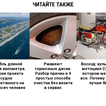
ЧИТАЙТЕ ТАКЖЕ
бль длиной
Ржавеют
Восход: кул
е километра.
тормозные диски.
мотоцикл С
рия проекта
Разбор причин и 4
котором ме
судна
простых способа
все. Почему
итанного на
очистки без визита
лучше Я
ысяч человек
в сервис