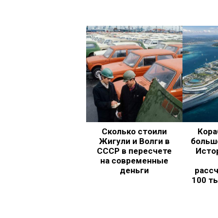
Сколько стоили
Кора
Жигули и Волги в
больш
СССР в пересчете
Исто
на современные
деньги
рассч
100 т