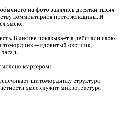
еобычного на фото занялись десятки тысяч
честву комментариев поста женщины. И
дел змею.
есть. В листве показывает в действии свою
итомордник — ядовитый охотник,
 засад.
отмечено маркером:
еспечивает щитоморднику структура
астности змее служит микротекстура