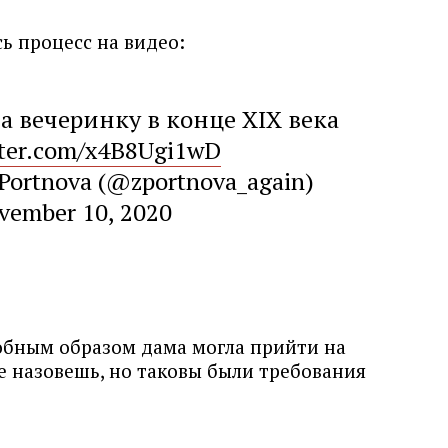
сь процесс на видео:
а вечеринку в конце XIX века
tter.com/x4B8Ugi1wD
Portnova (@zportnova_again)
vember 10, 2020
обным образом дама могла прийти на
е назовешь, но таковы были требования