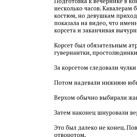
Подготовка к вечеринке в ко
несколько часов. Кавалерам 
костюм, но девушкам приход
показала на видео, что имен
корсета и заканчивая вычур
Корсет был обязательным ат
гувернантки, простолюдинки
За корсетом следовали чулки 
Потом надевали нижнюю юбк
Верхом обычно выбирали жак
Затем наконец шнуровали в
Это был далеко не конец. По
отворотом.