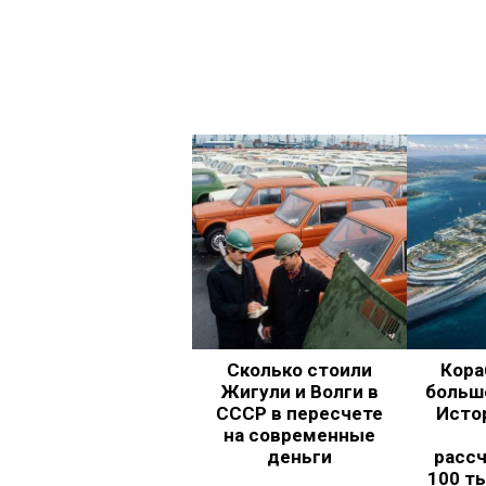
Сколько стоили
Кора
Жигули и Волги в
больш
СССР в пересчете
Исто
на современные
деньги
рассч
100 т