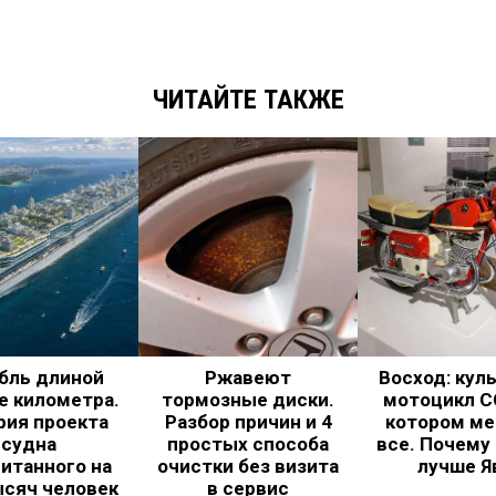
ЧИТАЙТЕ ТАКЖЕ
бль длиной
Ржавеют
Восход: кул
е километра.
тормозные диски.
мотоцикл С
рия проекта
Разбор причин и 4
котором ме
судна
простых способа
все. Почему
итанного на
очистки без визита
лучше Я
ысяч человек
в сервис