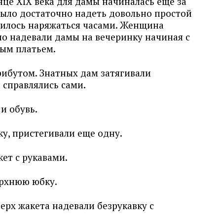
нце XIX века для дамы начиналась еще за
было достаточно надеть довольно простой
илось наряжаться часами. Женщина
но надевали дамы на вечеринку начиная с
ным платьем.
рибутом. Знатных дам затягивали
 справлялись сами.
и обувь.
у, пристегивали еще одну.
ет с рукавами.
ерхнюю юбку.
верх жакета надевали безрукавку с