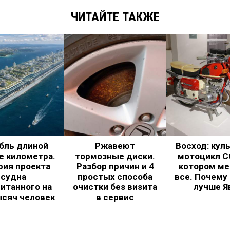
ЧИТАЙТЕ ТАКЖЕ
бль длиной
Ржавеют
Восход: кул
е километра.
тормозные диски.
мотоцикл С
рия проекта
Разбор причин и 4
котором ме
судна
простых способа
все. Почему
итанного на
очистки без визита
лучше Я
ысяч человек
в сервис