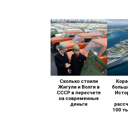
Сколько стоили
Кора
Жигули и Волги в
больш
СССР в пересчете
Исто
на современные
деньги
рассч
100 т