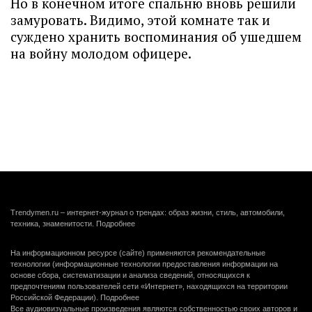
Но в конечном итоге спальню вновь решили
замуровать. Видимо, этой комнате так и
суждено хранить воспоминания об ушедшем
на войну молодом офицере.
Trendymen.ru – интернет-журнал о трендах: образ жизни, стиль, автомобили,
техника, знаменитости.
Подробнее
На информационном ресурсе (сайте) применяются рекомендательные
технологии (информационные технологии предоставления информации на
основе сбора, систематизации и анализа сведений, относящихся к
предпочтениям пользователей сети «Интернет», находящихся на территории
Российской Федерации).
Подробнее
Все аудиовизуальные произведения являются собственностью своих авторов и