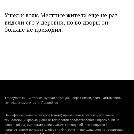
Ушел и волк. Местные жители еще не раз
видели его у деревни, но во дворы он
больше не приходил.
Trendymen.ru – интернет-журнал о трендах: образ жизни, стиль, автомобили,
техника, знаменитости.
Подробнее
На информационном ресурсе (сайте) применяются рекомендательные
технологии (информационные технологии предоставления информации на
основе сбора, систематизации и анализа сведений, относящихся к
предпочтениям пользователей сети «Интернет», находящихся на территории