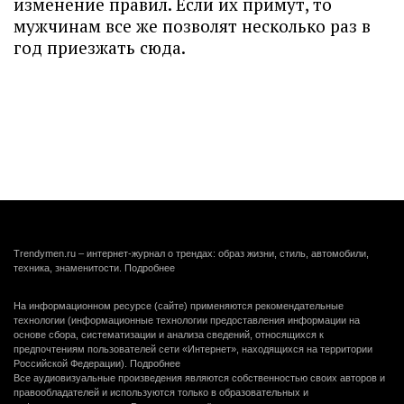
изменение правил. Если их примут, то
мужчинам все же позволят несколько раз в
год приезжать сюда.
Trendymen.ru – интернет-журнал о трендах: образ жизни, стиль, автомобили,
техника, знаменитости.
Подробнее
На информационном ресурсе (сайте) применяются рекомендательные
технологии (информационные технологии предоставления информации на
основе сбора, систематизации и анализа сведений, относящихся к
предпочтениям пользователей сети «Интернет», находящихся на территории
Российской Федерации).
Подробнее
Все аудиовизуальные произведения являются собственностью своих авторов и
правообладателей и используются только в образовательных и