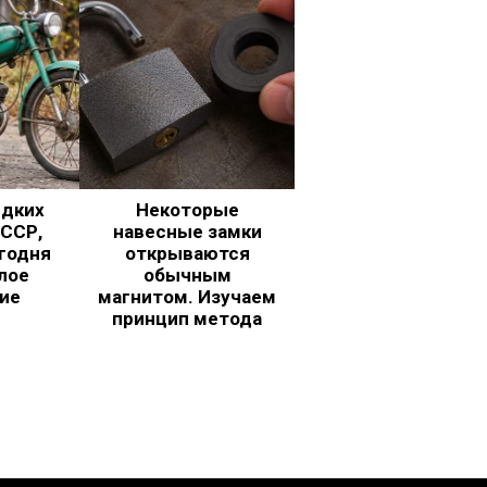
едких
Некоторые
ССР,
навесные замки
годня
открываются
лое
обычным
ие
магнитом. Изучаем
принцип метода