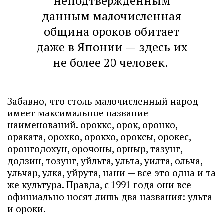
неподтвержденным
данным малочисленная
община ороков обитает
даже в Японии — здесь их
не более 20 человек.
Забавно, что столь малочисленный народ
имеет максимальное название
наименований. орокко, орок, ороцко,
ораката, орохко, орокхо, ороксы, орокес,
оронгодохун, орочоны, орныр, тазунг,
додзин, тозунг, уйльта, ульта, уилта, ольча,
ульчар, улка, уйрута, нани — все это одна и та
же культура. Правда, с 1991 года они все
официально носят лишь два названия: ульта
и ороки.