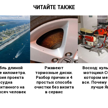
ЧИТАЙТЕ ТАКЖЕ
бль длиной
Ржавеют
Восход: кул
е километра.
тормозные диски.
мотоцикл С
рия проекта
Разбор причин и 4
котором ме
судна
простых способа
все. Почему
итанного на
очистки без визита
лучше Я
ысяч человек
в сервис