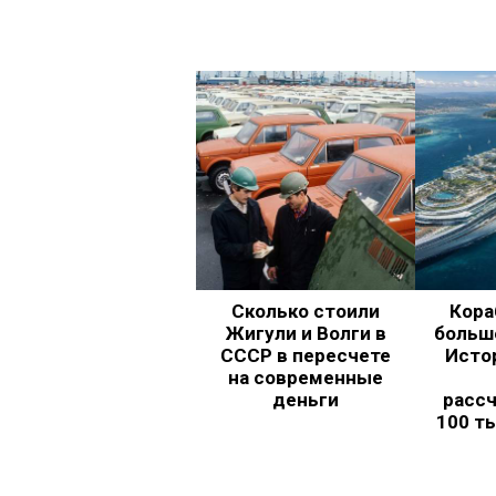
Сколько стоили
Кора
Жигули и Волги в
больш
СССР в пересчете
Исто
на современные
деньги
рассч
100 т