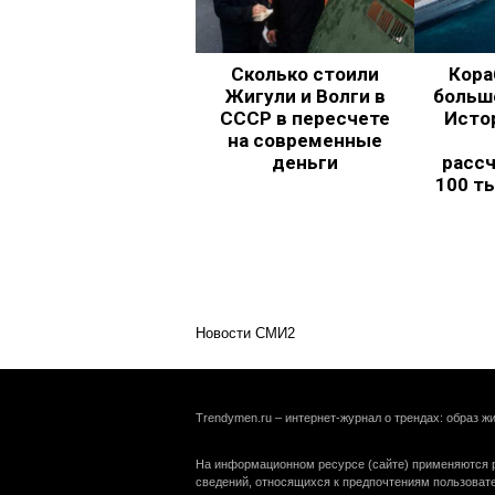
Сколько стоили
Кора
Жигули и Волги в
больш
СССР в пересчете
Исто
на современные
деньги
рассч
100 т
Новости СМИ2
Trendymen.ru – интернет-журнал о трендах: образ жи
На информационном ресурсе (сайте) применяются р
сведений, относящихся к предпочтениям пользоват