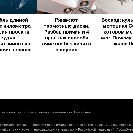
бль длиной
Ржавеют
Восход: кул
е километра.
тормозные диски.
мотоцикл С
рия проекта
Разбор причин и 4
котором ме
судна
простых способа
все. Почему
итанного на
очистки без визита
лучше Я
ысяч человек
в сервис
зни, стиль, автомобили, техника, знаменитости.
Подробнее
екомендательные технологии (информационные технологии предоставления информац
елей сети «Интернет», находящихся на территории Российской Федерации).
Подробнее