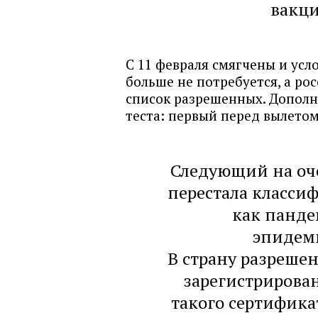
вакци
С 11 февраля смягчены и усл
больше не потребуется, а ро
список разрешенных. Дополн
теста: первый перед вылетом
Следующий на оче
перестала класси
как панде
эпидем
В страну разреше
зарегистрирован
такого сертифика