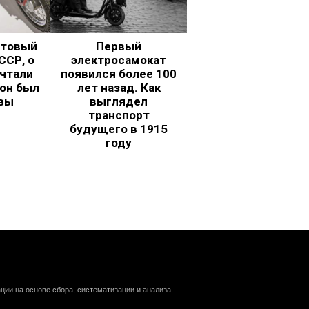
ьтовый
Первый
ССР, о
электросамокат
чтали
появился более 100
 он был
лет назад. Как
вы
выглядел
транспорт
будущего в 1915
году
ии на основе сбора, систематизации и анализа